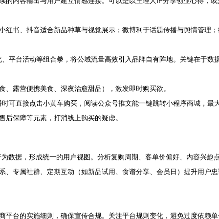
续的内容输出与用户建立情感连接。可以是以主理人IP分享创业心得，
小红书、抖音适合新品种草与视觉展示；微博利于话题传播与舆情管理；
索优化、平台活动等组合拳，将公域流量高效引入品牌自有阵地。关键在于数
食、露营便携美食、深夜治愈甜品），激发即时购买欲。
直播时可直接点击小黄车购买，阅读公众号推文能一键跳转小程序商城，最
售后保障等元素，打消线上购买的疑虑。
户行为数据，形成统一的用户视图。分析复购周期、客单价偏好、内容兴趣
系、专属社群、定期互动（如新品试用、食谱分享、会员日）提升用户忠
商平台的实施细则，确保宣传合规。关注平台规则变化，避免过度依赖单