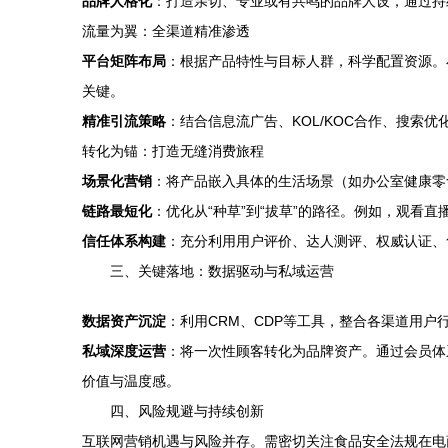
品牌人格化
：打造亲切、专业或有共鸣的品牌人设，通过持
流量为翼：全渠道精准渗透
平台矩阵布局
：根据产品特性与目标人群，科学配置资源。
关键。
精准引流策略
：结合信息流广告、KOL/KOC合作、搜
转化为锚：打造无缝消费旅程
场景化营销
：将产品嵌入具体的生活场景（如办公室健康零
链路最短化
：优化从“种草”到“拔草”的路径。例如，观看
信任体系构建
：充分利用用户评价、达人测评、权威认证、
三、关键落地：数据驱动与私域运营
数据资产沉淀
：利用CRM、CDP等工具，整合各渠道用
私域深度运营
：将一次性顾客转化为品牌资产。通过会员体
价值与温度感。
四、风险规避与持续创新
互联网营销机遇与风险并存。需密切关注食品安全法规在电