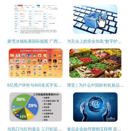
蜜雪冰城拓展国际版图 广西成立新公司，融合保健食品与线上销售
为舌尖上的安全加装“数字护栏”——评《食品互联网销售监督管理办法》新规出台
6亿用户评价与400名买手实地勘测 39款食品生鲜年度趋势商品引领消费新风尚
课堂 | 为什么中国的有机食品发展迅猛？探秘食品互联网销售的双重引擎
当风口与红利退去 三只松鼠的互联网食品销售转型之路
食品企业如何拥抱互联网 探索互联网销售新模式与策略