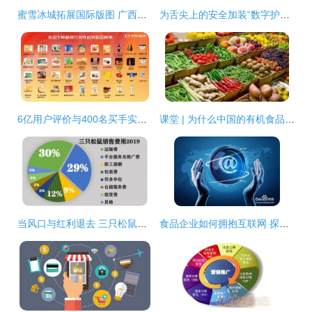
蜜雪冰城拓展国际版图 广西成立新公司，融合保健食品与线上销售
为舌尖上的安全加装“数字护栏”——评《食品互联网销售监督管理办法》新规出台
6亿用户评价与400名买手实地勘测 39款食品生鲜年度趋势商品引领消费新风尚
课堂 | 为什么中国的有机食品发展迅猛？探秘食品互联网销售的双重引擎
当风口与红利退去 三只松鼠的互联网食品销售转型之路
食品企业如何拥抱互联网 探索互联网销售新模式与策略