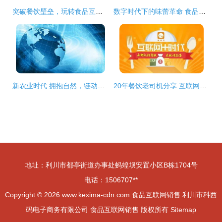
突破餐饮壁垒，玩转食品互联网销售 移动营销的全新攻略
数字时代下的味蕾革命 食品饮料企业如何高效开展网络营销与互联网销售
新农业时代 拥抱自然，链动舌尖——食品互联网销售的蓝海机遇
20年餐饮老司机分享 互联网时代，餐饮营销与食品在线销售的制胜之道
地址：利川市都亭街道办事处蚂蝗坝安置小区B栋1704号
电话：1506707**
Copyright © 2026
www.kexima-cdn.com
食品互联网销售
利川市科西
码电子商务有限公司
食品互联网销售
版权所有
Sitemap