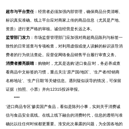
超市与平台责任
：经营者必须加强内部管理，确保商品分类清晰、
标识真实准确。线上平台应对商家上传的商品信息（尤其是产地、
资质）进行更严格的审核。诚信经营是长远之本。
监管部门发力
：市场监督管理部门应加强对商超商品陈列与标签一
致性的日常巡查与专项检查，对利用虚假或使人误解的标识误导消
费者的行为依法查处。应督促网络食品销售平台履行审查义务。
消费者擦亮眼睛
：购物时，尤其是选购‘进口食品’时，务必养成查
看商品中文标签的习惯，重点关注‘原产国/地区’、‘生产者/经销商
名称地址’、‘生产日期’等关键信息。遇到疑似误导的情况，可保留
证据（拍照、小票）并向12315投诉举报。
****
‘进口商品专区’掺卖国产食品，看似是陈列小事，实则关乎消费诚
信与食品安全底线。在线上线下融合的消费时代，信息的透明与准
确比以往任何时候都更重要。淮安此次暴露的问题，为全国各地的