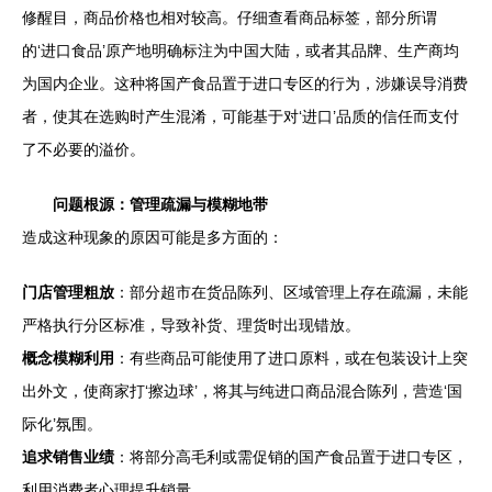
修醒目，商品价格也相对较高。仔细查看商品标签，部分所谓
的‘进口食品’原产地明确标注为中国大陆，或者其品牌、生产商均
为国内企业。这种将国产食品置于进口专区的行为，涉嫌误导消费
者，使其在选购时产生混淆，可能基于对‘进口’品质的信任而支付
了不必要的溢价。
问题根源：管理疏漏与模糊地带
造成这种现象的原因可能是多方面的：
门店管理粗放
：部分超市在货品陈列、区域管理上存在疏漏，未能
严格执行分区标准，导致补货、理货时出现错放。
概念模糊利用
：有些商品可能使用了进口原料，或在包装设计上突
出外文，使商家打‘擦边球’，将其与纯进口商品混合陈列，营造‘国
际化’氛围。
追求销售业绩
：将部分高毛利或需促销的国产食品置于进口专区，
利用消费者心理提升销量。